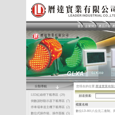
首頁
企業簡介
產品介紹
分類導航
您現在的位置:
曆達實業有限
LED紅綠燈下載專區
(29)
頻道搜索:
倒數讀秒顯示器下載專區
(7)
檔案名稱
停車場車道主機下載專區
(2)
數位LD-801八位元二進制、
數位式操作箱、操作面板
(5)