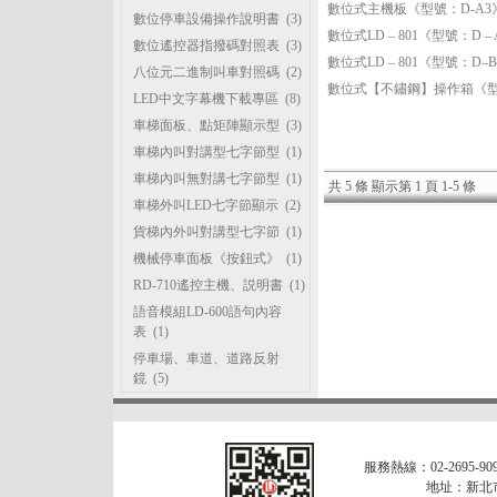
數位式主機板《型號：D-A
數位停車設備操作說明書
(3)
數位式LD – 801《型號：D
數位遙控器指撥碼對照表
(3)
數位式LD – 801《型號：
八位元二進制叫車對照碼
(2)
數位式【不鏽鋼】操作箱《型
LED中文字幕機下載專區
(8)
車梯面板、點矩陣顯示型
(3)
車梯內叫對講型七字節型
(1)
車梯內叫無對講七字節型
(1)
共 5 條 顯示第 1 頁 1-5 條
車梯外叫LED七字節顯示
(2)
貨梯內外叫對講型七字節
(1)
機械停車面板《按鈕式》
(1)
RD-710遙控主機、説明書
(1)
語音模組LD-600語句內容
表
(1)
停車場、車道、道路反射
鏡
(5)
服務熱線：02-2695-909
地址：新北市