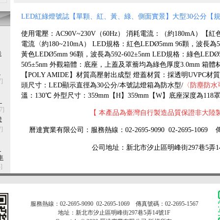
LED紅綠燈號誌【單顆、紅、黃、綠、側面實景】大型30公分【
使用電壓：AC90V~230V（60Hz） 消耗電流：（約180mA）
電流
〈約180~210mA） LED規格：紅色LEDØ5mm 96顆，波長為52
綠
黃色LEDØ5mm 96顆，波長為592-602±5nm LED規格：綠色LEDØ
505±5nm
外觀箱體：底座，上蓋及罩簷均為綠色厚度3.0mm 箱
》
【POLY AMIDE】材質高壓射出成型 燈蓋材質：採透明UVPC材質
7]
頭尺寸：LED顯示直徑為30公分/本號誌燈箱為防水型/
〈防塵防水可
溫：130℃ 外型尺寸：359mm【H】359mm【W】底座深度為118
】
7]
【 本產品為臺灣自行製造品質保證非大陸製
燈
7]
曆達實業有限公司：服務熱線：02-2695-9090 02-2695-1069 傳
公司
地址：新北市汐止區明峰街297巷5弄14
》
車
3]
服務熱線：02-2695-9090 02-2695-1069
傳真號碼：02-2695-1567
地址：新北市汐止區明峰街297巷5弄14號1F