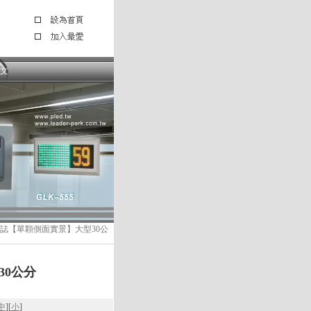
文
號誌【單顆側面實景】大型30公
30公分
中
][
小
]