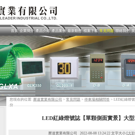
首頁
企業簡介
產品介紹
產品案例
最新動態
檔案下載
常見問題
聯絡我們
英
您現在的位置:
曆達實業有限公司
>
常見問題
>
停車場相關問答
> LED紅綠燈
分
LED紅綠燈號誌【單顆側面實景】大型
曆達實業有限公司 2022-08-08 13:24:22 文字大小:[
大
][