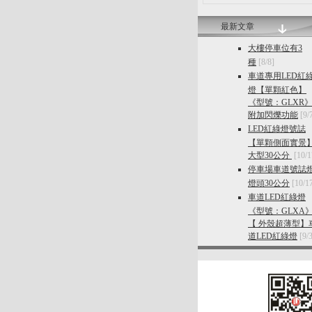
最新文章
大樓停車位有3
種
[8/8]
車道專用LED紅
燈【單顆紅色】
《型號：GLXR
附加閃爍功能
[9/
LED紅綠燈號誌
【單顆側面實景
大型30公分
[10/1
停車場車道號誌
燈頭30公分
[10/1
車道LED紅綠燈
《型號：GLXA
【 外殼超薄型】
道LED紅綠燈
[9/