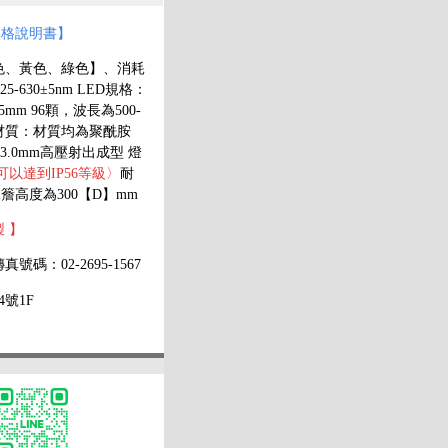
規格說明書】
【紅色、黃色、綠色】、
消耗
5-630±5nm LED規格：
5mm 96顆，波長為500-
體材質：材質均為聚酰胺
3.0mm高壓射出成型 燈
以達到IP56等級〉
耐
罩簷高度為300【D】mm
 】
真號碼：02-2695-1567
號1F